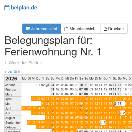
belplan.de
Jahresansicht
Monatsansicht
Drucken
Belegungsplan für:
Ferienwohnung Nr. 1
1. Stock des Stadels
< zurück
2026
Mo
Di
Mi
Do
Fr
Sa
So
Mo
Di
Mi
Do
Fr
Sa
So
Mo
Di
Mi
Do
Fr
Sa
So
Mo
Di
Januar
0
1
0
2
0
3
0
4
0
5
0
6
0
7
0
8
0
9
1
0
1
1
1
2
1
3
1
4
1
5
1
6
1
7
1
8
1
9
2
0
0
1
0
2
0
3
0
4
0
5
0
6
0
7
0
8
0
9
1
0
1
1
1
2
1
3
1
4
1
5
1
6
1
7
Februar
0
1
0
2
0
3
0
4
0
5
0
6
0
7
0
8
0
9
1
0
1
1
1
2
1
3
1
4
1
5
1
6
1
7
März
0
1
0
2
0
3
0
4
0
5
0
6
0
7
0
8
0
9
1
0
1
1
1
2
1
3
1
4
1
5
1
6
1
7
1
8
1
9
2
0
2
1
April
0
1
0
2
0
3
0
4
0
5
0
6
0
7
0
8
0
9
1
0
1
1
1
2
1
3
1
4
1
5
1
6
1
7
1
8
1
9
Mai
0
1
0
2
0
3
0
4
0
5
0
6
0
7
0
8
0
9
1
0
1
1
1
2
1
3
1
4
1
5
1
6
1
7
1
8
1
9
2
0
2
1
2
2
2
3
Juni
0
1
0
2
0
3
0
4
0
5
0
6
0
7
0
8
0
9
1
0
1
1
1
2
1
3
1
4
1
5
1
6
1
7
1
8
1
9
2
0
2
1
Juli
0
1
0
2
0
3
0
4
0
5
0
6
0
7
0
8
0
9
1
0
1
1
1
2
1
3
1
4
1
5
1
6
1
7
1
8
August
0
1
0
2
0
3
0
4
0
5
0
6
0
7
0
8
0
9
1
0
1
1
1
2
1
3
1
4
1
5
1
6
1
7
1
8
1
9
2
0
2
1
2
2
September
0
1
0
2
0
3
0
4
0
5
0
6
0
7
0
8
0
9
1
0
1
1
1
2
1
3
1
4
1
5
1
6
1
7
1
8
1
9
2
0
Oktober
0
1
0
2
0
3
0
4
0
5
0
6
0
7
0
8
0
9
1
0
1
1
1
2
1
3
1
4
1
5
1
6
1
7
November