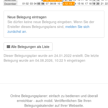
0
1
0
2
0
3
0
4
0
5
0
6
0
7
0
8
0
9
1
0
1
1
1
2
1
3
1
4
1
5
1
6
1
7
1
8
1
9
2
0
2
1
2
2
Dezember
Neue Belegung eintragen
Sie dürfen keine neue Belegung eingeben. Wenn Sie der
Ersteller dieses Belegungsplans sind,
melden Sie sich
zunächst an
.
Alle Belegungen als Liste
Dieser Belegungsplan wurde am 24.01.2022 erstellt. Die letzte
Belegung wurde am 04.08.2026, 10:22 h eingetragen
Online Belegungsplaner: einfach zu bedienen und überall
erreichbar - auch mobil. Veröffentlichen Sie Ihren
Belegungskalender auf Ihrer Webseite.