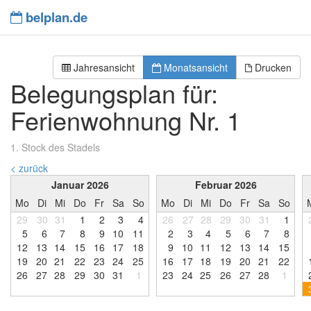
belplan.de
Jahresansicht
Monatsansicht
Drucken
Belegungsplan für:
Ferienwohnung Nr. 1
1. Stock des Stadels
< zurück
Januar 2026
Februar 2026
Mo
Di
Mi
Do
Fr
Sa
So
Mo
Di
Mi
Do
Fr
Sa
So
29
30
31
1
2
3
4
26
27
28
29
30
31
1
5
6
7
8
9
1
0
1
1
2
3
4
5
6
7
8
1
2
1
3
1
4
1
5
1
6
1
7
1
8
9
1
0
1
1
1
2
1
3
1
4
1
5
1
9
2
0
2
1
2
2
2
3
2
4
2
5
1
6
1
7
1
8
1
9
2
0
2
1
2
2
2
6
2
7
2
8
2
9
3
0
3
1
1
2
3
2
4
2
5
2
6
2
7
2
8
1