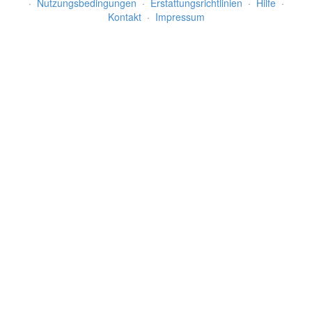
·
Nutzungsbedingungen
·
Erstattungsrichtlinien
·
Hilfe
·
Kontakt
·
Impressum