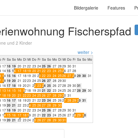
Bildergalerie
Features
P
erienwohnung Fischerspfad
ene und 2 Kinder
weiter >
o
Fr
Sa
So
Mo
Di
Mi
Do
Fr
Sa
So
Mo
Di
Mi
Do
Fr
Sa
So
Mo
6
1
7
1
8
1
9
2
0
2
1
2
2
2
3
2
4
2
5
2
6
2
7
2
8
2
9
3
0
3
1
3
1
4
1
5
1
6
1
7
1
8
1
9
2
0
2
1
2
2
2
3
2
4
2
5
2
6
2
7
2
8
3
1
4
1
5
1
6
1
7
1
8
1
9
2
0
2
1
2
2
2
3
2
4
2
5
2
6
2
7
2
8
2
9
3
0
3
1
7
1
8
1
9
2
0
2
1
2
2
2
3
2
4
2
5
2
6
2
7
2
8
2
9
3
0
5
1
6
1
7
1
8
1
9
2
0
2
1
2
2
2
3
2
4
2
5
2
6
2
7
2
8
2
9
3
0
3
1
2
1
3
1
4
1
5
1
6
1
7
1
8
1
9
2
0
2
1
2
2
2
3
2
4
2
5
2
6
2
7
2
8
2
9
3
0
7
1
8
1
9
2
0
2
1
2
2
2
3
2
4
2
5
2
6
2
7
2
8
2
9
3
0
3
1
4
1
5
1
6
1
7
1
8
1
9
2
0
2
1
2
2
2
3
2
4
2
5
2
6
2
7
2
8
2
9
3
0
3
1
8
1
9
2
0
2
1
2
2
2
3
2
4
2
5
2
6
2
7
2
8
2
9
3
0
6
1
7
1
8
1
9
2
0
2
1
2
2
2
3
2
4
2
5
2
6
2
7
2
8
2
9
3
0
3
1
3
1
4
1
5
1
6
1
7
1
8
1
9
2
0
2
1
2
2
2
3
2
4
2
5
2
6
2
7
2
8
2
9
3
0
8
1
9
2
0
2
1
2
2
2
3
2
4
2
5
2
6
2
7
2
8
2
9
3
0
3
1