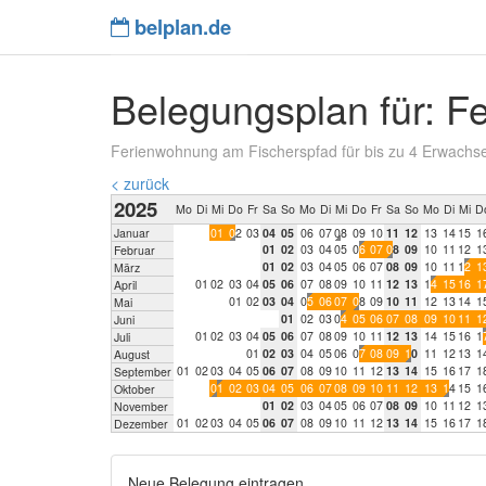
belplan.de
Belegungsplan für: F
Ferienwohnung am Fischerspfad für bis zu 4 Erwachs
< zurück
2025
Mo
Di
Mi
Do
Fr
Sa
So
Mo
Di
Mi
Do
Fr
Sa
So
Mo
Di
Mi
D
Januar
0
1
0
2
0
3
0
4
0
5
0
6
0
7
0
8
0
9
1
0
1
1
1
2
1
3
1
4
1
5
1
0
1
0
2
0
3
0
4
0
5
0
6
0
7
0
8
0
9
1
0
1
1
1
2
1
Februar
0
1
0
2
0
3
0
4
0
5
0
6
0
7
0
8
0
9
1
0
1
1
1
2
1
März
0
1
0
2
0
3
0
4
0
5
0
6
0
7
0
8
0
9
1
0
1
1
1
2
1
3
1
4
1
5
1
6
1
April
0
1
0
2
0
3
0
4
0
5
0
6
0
7
0
8
0
9
1
0
1
1
1
2
1
3
1
4
1
Mai
0
1
0
2
0
3
0
4
0
5
0
6
0
7
0
8
0
9
1
0
1
1
1
Juni
0
1
0
2
0
3
0
4
0
5
0
6
0
7
0
8
0
9
1
0
1
1
1
2
1
3
1
4
1
5
1
6
1
Juli
0
1
0
2
0
3
0
4
0
5
0
6
0
7
0
8
0
9
1
0
1
1
1
2
1
3
1
August
0
1
0
2
0
3
0
4
0
5
0
6
0
7
0
8
0
9
1
0
1
1
1
2
1
3
1
4
1
5
1
6
1
7
1
September
0
1
0
2
0
3
0
4
0
5
0
6
0
7
0
8
0
9
1
0
1
1
1
2
1
3
1
4
1
5
1
Oktober
0
1
0
2
0
3
0
4
0
5
0
6
0
7
0
8
0
9
1
0
1
1
1
2
1
November
0
1
0
2
0
3
0
4
0
5
0
6
0
7
0
8
0
9
1
0
1
1
1
2
1
3
1
4
1
5
1
6
1
7
1
Dezember
Neue Belegung eintragen