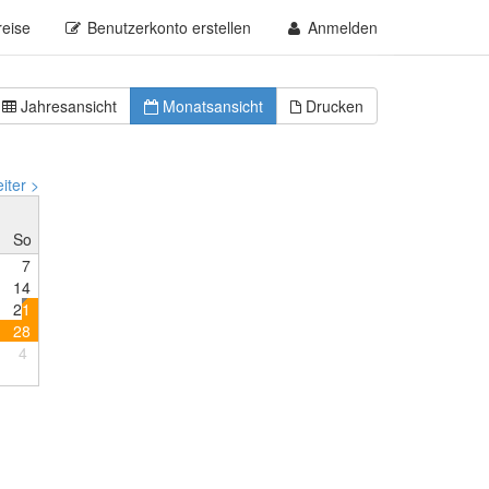
reise
Benutzerkonto erstellen
Anmelden
Jahresansicht
Monatsansicht
Drucken
iter >
So
7
1
4
2
1
2
8
4