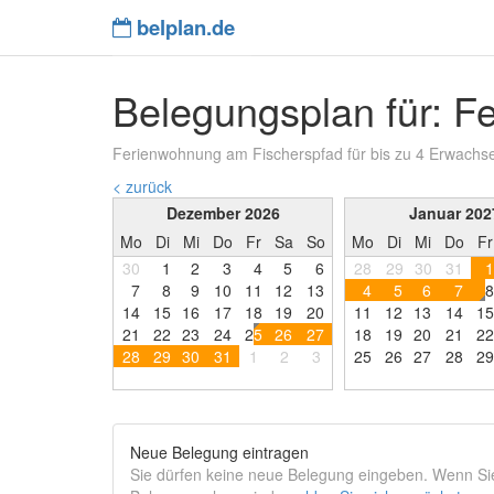
belplan.de
Belegungsplan für: F
Ferienwohnung am Fischerspfad für bis zu 4 Erwachs
< zurück
Dezember 2026
Januar 202
Mo
Di
Mi
Do
Fr
Sa
So
Mo
Di
Mi
Do
Fr
30
1
2
3
4
5
6
28
29
30
31
1
7
8
9
1
0
1
1
1
2
1
3
4
5
6
7
8
1
4
1
5
1
6
1
7
1
8
1
9
2
0
1
1
1
2
1
3
1
4
1
5
2
1
2
2
2
3
2
4
2
5
2
6
2
7
1
8
1
9
2
0
2
1
2
2
2
8
2
9
3
0
3
1
1
2
3
2
5
2
6
2
7
2
8
2
9
Neue Belegung eintragen
Sie dürfen keine neue Belegung eingeben. Wenn Sie 