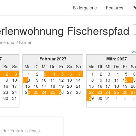
Bildergalerie
Features
P
erienwohnung Fischerspfad
ene und 2 Kinder
we
7
Februar 2027
März 2027
Sa
So
Mo
Di
Mi
Do
Fr
Sa
So
Mo
Di
Mi
Do
Fr
Sa
2
3
1
2
3
4
5
6
7
1
2
3
4
5
6
9
1
0
8
9
1
0
1
1
1
2
1
3
1
4
8
9
1
0
1
1
1
2
1
3
1
6
1
7
1
5
1
6
1
7
1
8
1
9
2
0
2
1
1
5
1
6
1
7
1
8
1
9
2
0
2
3
2
4
2
2
2
3
2
4
2
5
2
6
2
7
2
8
2
2
2
3
2
4
2
5
2
6
2
7
3
0
3
1
2
9
3
0
3
1
1
2
3
der Ersteller dieses