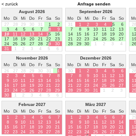
< zurück
Anfrage senden
August 2026
September 2026
Mo
Di
Mi
Do
Fr
Sa
So
Mo
Di
Mi
Do
Fr
Sa
So
M
27
28
29
30
31
1
2
31
1
2
3
4
5
6
2
3
4
5
6
7
8
9
7
8
9
1
0
1
1
1
2
1
3
1
0
1
1
1
2
1
3
1
4
1
5
1
6
1
4
1
5
1
6
1
7
1
8
1
9
2
0
1
1
7
1
8
1
9
2
0
2
1
2
2
2
3
2
1
2
2
2
3
2
4
2
5
2
6
2
7
1
2
4
2
5
2
6
2
7
2
8
2
9
3
0
2
8
2
9
3
0
1
2
3
4
2
3
1
1
2
3
4
5
6
November 2026
Dezember 2026
Mo
Di
Mi
Do
Fr
Sa
So
Mo
Di
Mi
Do
Fr
Sa
So
M
26
27
28
29
30
31
1
30
1
2
3
4
5
6
2
2
3
4
5
6
7
8
7
8
9
1
0
1
1
1
2
1
3
9
1
0
1
1
1
2
1
3
1
4
1
5
1
4
1
5
1
6
1
7
1
8
1
9
2
0
1
1
6
1
7
1
8
1
9
2
0
2
1
2
2
2
1
2
2
2
3
2
4
2
5
2
6
2
7
1
2
3
2
4
2
5
2
6
2
7
2
8
2
9
2
8
2
9
3
0
3
1
1
2
3
2
3
0
1
2
3
4
5
6
Februar 2027
März 2027
Mo
Di
Mi
Do
Fr
Sa
So
Mo
Di
Mi
Do
Fr
Sa
So
M
1
2
3
4
5
6
7
1
2
3
4
5
6
7
2
8
9
1
0
1
1
1
2
1
3
1
4
8
9
1
0
1
1
1
2
1
3
1
4
1
5
1
6
1
7
1
8
1
9
2
0
2
1
1
5
1
6
1
7
1
8
1
9
2
0
2
1
1
2
2
2
3
2
4
2
5
2
6
2
7
2
8
2
2
2
3
2
4
2
5
2
6
2
7
2
8
1