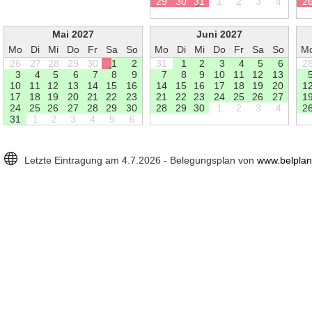
2
9
3
0
3
1
1
2
3
4
2
Mai 2027
Juni 2027
Mo
Di
Mi
Do
Fr
Sa
So
Mo
Di
Mi
Do
Fr
Sa
So
M
26
27
28
29
30
1
2
31
1
2
3
4
5
6
2
3
4
5
6
7
8
9
7
8
9
1
0
1
1
1
2
1
3
1
0
1
1
1
2
1
3
1
4
1
5
1
6
1
4
1
5
1
6
1
7
1
8
1
9
2
0
1
1
7
1
8
1
9
2
0
2
1
2
2
2
3
2
1
2
2
2
3
2
4
2
5
2
6
2
7
1
2
4
2
5
2
6
2
7
2
8
2
9
3
0
2
8
2
9
3
0
1
2
3
4
2
3
1
1
2
3
4
5
6
Letzte Eintragung am 4.7.2026 - Belegungsplan von
www.belplan