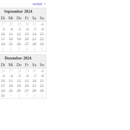
weiter >
September 2024
Di
Mi
Do
Fr
Sa
So
27
28
29
30
31
1
3
4
5
6
7
8
1
0
1
1
1
2
1
3
1
4
1
5
1
7
1
8
1
9
2
0
2
1
2
2
2
4
2
5
2
6
2
7
2
8
2
9
1
2
3
4
5
6
Dezember 2024
Di
Mi
Do
Fr
Sa
So
26
27
28
29
30
1
3
4
5
6
7
8
1
0
1
1
1
2
1
3
1
4
1
5
1
7
1
8
1
9
2
0
2
1
2
2
2
4
2
5
2
6
2
7
2
8
2
9
3
1
1
2
3
4
5