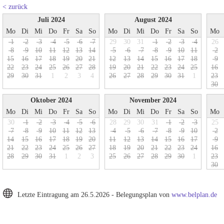
< zurück
Juli 2024
August 2024
Mo
Di
Mi
Do
Fr
Sa
So
Mo
Di
Mi
Do
Fr
Sa
So
Mo
1
2
3
4
5
6
7
29
30
31
1
2
3
4
26
8
9
1
0
1
1
1
2
1
3
1
4
5
6
7
8
9
1
0
1
1
2
1
5
1
6
1
7
1
8
1
9
2
0
2
1
1
2
1
3
1
4
1
5
1
6
1
7
1
8
9
2
2
2
3
2
4
2
5
2
6
2
7
2
8
1
9
2
0
2
1
2
2
2
3
2
4
2
5
1
6
2
9
3
0
3
1
1
2
3
4
2
6
2
7
2
8
2
9
3
0
3
1
1
2
3
3
0
Oktober 2024
November 2024
Mo
Di
Mi
Do
Fr
Sa
So
Mo
Di
Mi
Do
Fr
Sa
So
Mo
30
1
2
3
4
5
6
28
29
30
31
1
2
3
25
7
8
9
1
0
1
1
1
2
1
3
4
5
6
7
8
9
1
0
2
1
4
1
5
1
6
1
7
1
8
1
9
2
0
1
1
1
2
1
3
1
4
1
5
1
6
1
7
9
2
1
2
2
2
3
2
4
2
5
2
6
2
7
1
8
1
9
2
0
2
1
2
2
2
3
2
4
1
6
2
8
2
9
3
0
3
1
1
2
3
2
5
2
6
2
7
2
8
2
9
3
0
1
2
3
3
0
Letzte Eintragung am 26.5.2026 - Belegungsplan von
www.belplan.de