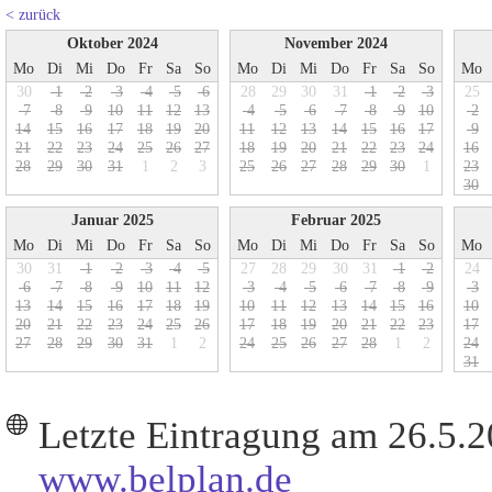
< zurück
Oktober 2024
November 2024
Mo
Di
Mi
Do
Fr
Sa
So
Mo
Di
Mi
Do
Fr
Sa
So
Mo
30
1
2
3
4
5
6
28
29
30
31
1
2
3
25
7
8
9
1
0
1
1
1
2
1
3
4
5
6
7
8
9
1
0
2
1
4
1
5
1
6
1
7
1
8
1
9
2
0
1
1
1
2
1
3
1
4
1
5
1
6
1
7
9
2
1
2
2
2
3
2
4
2
5
2
6
2
7
1
8
1
9
2
0
2
1
2
2
2
3
2
4
1
6
2
8
2
9
3
0
3
1
1
2
3
2
5
2
6
2
7
2
8
2
9
3
0
1
2
3
3
0
Januar 2025
Februar 2025
Mo
Di
Mi
Do
Fr
Sa
So
Mo
Di
Mi
Do
Fr
Sa
So
Mo
30
31
1
2
3
4
5
27
28
29
30
31
1
2
24
6
7
8
9
1
0
1
1
1
2
3
4
5
6
7
8
9
3
1
3
1
4
1
5
1
6
1
7
1
8
1
9
1
0
1
1
1
2
1
3
1
4
1
5
1
6
1
0
2
0
2
1
2
2
2
3
2
4
2
5
2
6
1
7
1
8
1
9
2
0
2
1
2
2
2
3
1
7
2
7
2
8
2
9
3
0
3
1
1
2
2
4
2
5
2
6
2
7
2
8
1
2
2
4
3
1
Letzte Eintragung am 26.5.
www.belplan.de