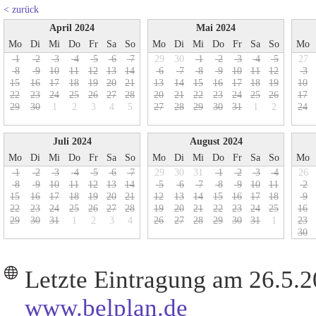
< zurück
April 2024
Mai 2024
Mo
Di
Mi
Do
Fr
Sa
So
Mo
Di
Mi
Do
Fr
Sa
So
Mo
1
2
3
4
5
6
7
29
30
1
2
3
4
5
27
8
9
1
0
1
1
1
2
1
3
1
4
6
7
8
9
1
0
1
1
1
2
3
1
5
1
6
1
7
1
8
1
9
2
0
2
1
1
3
1
4
1
5
1
6
1
7
1
8
1
9
1
0
2
2
2
3
2
4
2
5
2
6
2
7
2
8
2
0
2
1
2
2
2
3
2
4
2
5
2
6
1
7
2
9
3
0
1
2
3
4
5
2
7
2
8
2
9
3
0
3
1
1
2
2
4
Juli 2024
August 2024
Mo
Di
Mi
Do
Fr
Sa
So
Mo
Di
Mi
Do
Fr
Sa
So
Mo
1
2
3
4
5
6
7
29
30
31
1
2
3
4
26
8
9
1
0
1
1
1
2
1
3
1
4
5
6
7
8
9
1
0
1
1
2
1
5
1
6
1
7
1
8
1
9
2
0
2
1
1
2
1
3
1
4
1
5
1
6
1
7
1
8
9
2
2
2
3
2
4
2
5
2
6
2
7
2
8
1
9
2
0
2
1
2
2
2
3
2
4
2
5
1
6
2
9
3
0
3
1
1
2
3
4
2
6
2
7
2
8
2
9
3
0
3
1
1
2
3
3
0
Letzte Eintragung am 26.5.
www.belplan.de