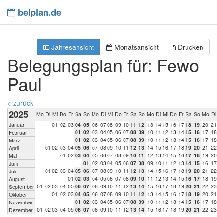
belplan.de
Jahresansicht
Monatsansicht
Drucken
Belegungsplan für: Fewo
Paul
< zurück
2025
Mo
Di
Mi
Do
Fr
Sa
So
Mo
Di
Mi
Do
Fr
Sa
So
Mo
Di
Mi
Do
Fr
Sa
So
Mo
Di
Januar
0
1
0
2
0
3
0
4
0
5
0
6
0
7
0
8
0
9
1
0
1
1
1
2
1
3
1
4
1
5
1
6
1
7
1
8
1
9
2
0
2
1
0
1
0
2
0
3
0
4
0
5
0
6
0
7
0
8
0
9
1
0
1
1
1
2
1
3
1
4
1
5
1
6
1
7
1
8
Februar
0
1
0
2
0
3
0
4
0
5
0
6
0
7
0
8
0
9
1
0
1
1
1
2
1
3
1
4
1
5
1
6
1
7
1
8
März
0
1
0
2
0
3
0
4
0
5
0
6
0
7
0
8
0
9
1
0
1
1
1
2
1
3
1
4
1
5
1
6
1
7
1
8
1
9
2
0
2
1
2
2
April
0
1
0
2
0
3
0
4
0
5
0
6
0
7
0
8
0
9
1
0
1
1
1
2
1
3
1
4
1
5
1
6
1
7
1
8
1
9
2
0
Mai
0
1
0
2
0
3
0
4
0
5
0
6
0
7
0
8
0
9
1
0
1
1
1
2
1
3
1
4
1
5
1
6
1
7
Juni
0
1
0
2
0
3
0
4
0
5
0
6
0
7
0
8
0
9
1
0
1
1
1
2
1
3
1
4
1
5
1
6
1
7
1
8
1
9
2
0
2
1
2
2
Juli
0
1
0
2
0
3
0
4
0
5
0
6
0
7
0
8
0
9
1
0
1
1
1
2
1
3
1
4
1
5
1
6
1
7
1
8
1
9
August
0
1
0
2
0
3
0
4
0
5
0
6
0
7
0
8
0
9
1
0
1
1
1
2
1
3
1
4
1
5
1
6
1
7
1
8
1
9
2
0
2
1
2
2
2
3
September
0
1
0
2
0
3
0
4
0
5
0
6
0
7
0
8
0
9
1
0
1
1
1
2
1
3
1
4
1
5
1
6
1
7
1
8
1
9
2
0
2
1
Oktober
0
1
0
2
0
3
0
4
0
5
0
6
0
7
0
8
0
9
1
0
1
1
1
2
1
3
1
4
1
5
1
6
1
7
1
8
November
0
1
0
2
0
3
0
4
0
5
0
6
0
7
0
8
0
9
1
0
1
1
1
2
1
3
1
4
1
5
1
6
1
7
1
8
1
9
2
0
2
1
2
2
2
3
Dezember