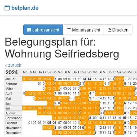
belplan.de
Jahresansicht
Monatsansicht
Drucken
Belegungsplan für:
Wohnung Seifriedsberg
< zurück
2024
Mo
Di
Mi
Do
Fr
Sa
So
Mo
Di
Mi
Do
Fr
Sa
So
Mo
Di
Mi
Do
Fr
Sa
So
Mo
Di
Januar
0
1
0
2
0
3
0
4
0
5
0
6
0
7
0
8
0
9
1
0
1
1
1
2
1
3
1
4
1
5
1
6
1
7
1
8
1
9
2
0
2
1
2
2
2
3
0
1
0
2
0
3
0
4
0
5
0
6
0
7
0
8
0
9
1
0
1
1
1
2
1
3
1
4
1
5
1
6
1
7
1
8
1
9
2
0
Februar
0
1
0
2
0
3
0
4
0
5
0
6
0
7
0
8
0
9
1
0
1
1
1
2
1
3
1
4
1
5
1
6
1
7
1
8
1
9
März
0
1
0
2
0
3
0
4
0
5
0
6
0
7
0
8
0
9
1
0
1
1
1
2
1
3
1
4
1
5
1
6
1
7
1
8
1
9
2
0
2
1
2
2
2
3
April
0
1
0
2
0
3
0
4
0
5
0
6
0
7
0
8
0
9
1
0
1
1
1
2
1
3
1
4
1
5
1
6
1
7
1
8
1
9
2
0
2
1
Mai
0
1
0
2
0
3
0
4
0
5
0
6
0
7
0
8
0
9
1
0
1
1
1
2
1
3
1
4
1
5
1
6
1
7
1
8
Juni
0
1
0
2
0
3
0
4
0
5
0
6
0
7
0
8
0
9
1
0
1
1
1
2
1
3
1
4
1
5
1
6
1
7
1
8
1
9
2
0
2
1
2
2
2
3
Juli
0
1
0
2
0
3
0
4
0
5
0
6
0
7
0
8
0
9
1
0
1
1
1
2
1
3
1
4
1
5
1
6
1
7
1
8
1
9
2
0
August
0
1
0
2
0
3
0
4
0
5
0
6
0
7
0
8
0
9
1
0
1
1
1
2
1
3
1
4
1
5
1
6
1
7
September
0
1
0
2
0
3
0
4
0
5
0
6
0
7
0
8
0
9
1
0
1
1
1
2
1
3
1
4
1
5
1
6
1
7
1
8
1
9
2
0
2
1
2
2
Oktober
0
1
0
2
0
3
0
4
0
5
0
6
0
7
0
8
0
9
1
0
1
1
1
2
1
3
1
4
1
5
1
6
1
7
1
8
1
9
November
0
1
0
2
0
3
0
4
0
5
0
6
0
7
0
8
0
9
1
0
1
1
1
2
1
3
1
4
1
5
1
6
1
7
Dezember