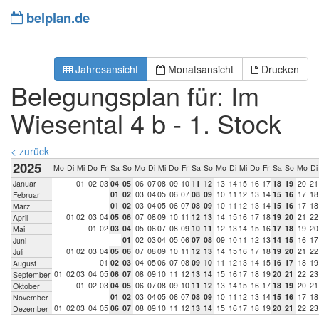
belplan.de
Jahresansicht
Monatsansicht
Drucken
Belegungsplan für: Im
Wiesental 4 b - 1. Stock
< zurück
2025
Mo
Di
Mi
Do
Fr
Sa
So
Mo
Di
Mi
Do
Fr
Sa
So
Mo
Di
Mi
Do
Fr
Sa
So
Mo
Di
Januar
0
1
0
2
0
3
0
4
0
5
0
6
0
7
0
8
0
9
1
0
1
1
1
2
1
3
1
4
1
5
1
6
1
7
1
8
1
9
2
0
2
1
0
1
0
2
0
3
0
4
0
5
0
6
0
7
0
8
0
9
1
0
1
1
1
2
1
3
1
4
1
5
1
6
1
7
1
8
Februar
0
1
0
2
0
3
0
4
0
5
0
6
0
7
0
8
0
9
1
0
1
1
1
2
1
3
1
4
1
5
1
6
1
7
1
8
März
0
1
0
2
0
3
0
4
0
5
0
6
0
7
0
8
0
9
1
0
1
1
1
2
1
3
1
4
1
5
1
6
1
7
1
8
1
9
2
0
2
1
2
2
April
0
1
0
2
0
3
0
4
0
5
0
6
0
7
0
8
0
9
1
0
1
1
1
2
1
3
1
4
1
5
1
6
1
7
1
8
1
9
2
0
Mai
0
1
0
2
0
3
0
4
0
5
0
6
0
7
0
8
0
9
1
0
1
1
1
2
1
3
1
4
1
5
1
6
1
7
Juni
0
1
0
2
0
3
0
4
0
5
0
6
0
7
0
8
0
9
1
0
1
1
1
2
1
3
1
4
1
5
1
6
1
7
1
8
1
9
2
0
2
1
2
2
Juli
0
1
0
2
0
3
0
4
0
5
0
6
0
7
0
8
0
9
1
0
1
1
1
2
1
3
1
4
1
5
1
6
1
7
1
8
1
9
August
0
1
0
2
0
3
0
4
0
5
0
6
0
7
0
8
0
9
1
0
1
1
1
2
1
3
1
4
1
5
1
6
1
7
1
8
1
9
2
0
2
1
2
2
2
3
September
0
1
0
2
0
3
0
4
0
5
0
6
0
7
0
8
0
9
1
0
1
1
1
2
1
3
1
4
1
5
1
6
1
7
1
8
1
9
2
0
2
1
Oktober
0
1
0
2
0
3
0
4
0
5
0
6
0
7
0
8
0
9
1
0
1
1
1
2
1
3
1
4
1
5
1
6
1
7
1
8
November
0
1
0
2
0
3
0
4
0
5
0
6
0
7
0
8
0
9
1
0
1
1
1
2
1
3
1
4
1
5
1
6
1
7
1
8
1
9
2
0
2
1
2
2
2
3
Dezember