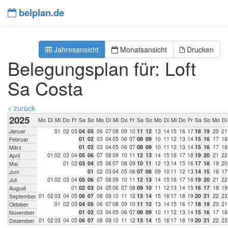
belplan.de
Jahresansicht
Monatsansicht
Drucken
Belegungsplan für: Loft
Sa Costa
< zurück
2025
Mo
Di
Mi
Do
Fr
Sa
So
Mo
Di
Mi
Do
Fr
Sa
So
Mo
Di
Mi
Do
Fr
Sa
So
Mo
Di
Januar
0
1
0
2
0
3
0
4
0
5
0
6
0
7
0
8
0
9
1
0
1
1
1
2
1
3
1
4
1
5
1
6
1
7
1
8
1
9
2
0
2
1
0
1
0
2
0
3
0
4
0
5
0
6
0
7
0
8
0
9
1
0
1
1
1
2
1
3
1
4
1
5
1
6
1
7
1
8
Februar
0
1
0
2
0
3
0
4
0
5
0
6
0
7
0
8
0
9
1
0
1
1
1
2
1
3
1
4
1
5
1
6
1
7
1
8
März
0
1
0
2
0
3
0
4
0
5
0
6
0
7
0
8
0
9
1
0
1
1
1
2
1
3
1
4
1
5
1
6
1
7
1
8
1
9
2
0
2
1
2
2
April
0
1
0
2
0
3
0
4
0
5
0
6
0
7
0
8
0
9
1
0
1
1
1
2
1
3
1
4
1
5
1
6
1
7
1
8
1
9
2
0
Mai
0
1
0
2
0
3
0
4
0
5
0
6
0
7
0
8
0
9
1
0
1
1
1
2
1
3
1
4
1
5
1
6
1
7
Juni
0
1
0
2
0
3
0
4
0
5
0
6
0
7
0
8
0
9
1
0
1
1
1
2
1
3
1
4
1
5
1
6
1
7
1
8
1
9
2
0
2
1
2
2
Juli
0
1
0
2
0
3
0
4
0
5
0
6
0
7
0
8
0
9
1
0
1
1
1
2
1
3
1
4
1
5
1
6
1
7
1
8
1
9
August
0
1
0
2
0
3
0
4
0
5
0
6
0
7
0
8
0
9
1
0
1
1
1
2
1
3
1
4
1
5
1
6
1
7
1
8
1
9
2
0
2
1
2
2
2
3
September
0
1
0
2
0
3
0
4
0
5
0
6
0
7
0
8
0
9
1
0
1
1
1
2
1
3
1
4
1
5
1
6
1
7
1
8
1
9
2
0
2
1
Oktober
0
1
0
2
0
3
0
4
0
5
0
6
0
7
0
8
0
9
1
0
1
1
1
2
1
3
1
4
1
5
1
6
1
7
1
8
November
0
1
0
2
0
3
0
4
0
5
0
6
0
7
0
8
0
9
1
0
1
1
1
2
1
3
1
4
1
5
1
6
1
7
1
8
1
9
2
0
2
1
2
2
2
3
Dezember