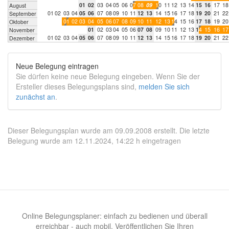
0
1
0
2
0
3
0
4
0
5
0
6
0
7
0
8
0
9
1
0
1
1
1
2
1
3
1
4
1
5
1
6
1
7
1
8
August
0
1
0
2
0
3
0
4
0
5
0
6
0
7
0
8
0
9
1
0
1
1
1
2
1
3
1
4
1
5
1
6
1
7
1
8
1
9
2
0
2
1
2
2
September
0
1
0
2
0
3
0
4
0
5
0
6
0
7
0
8
0
9
1
0
1
1
1
2
1
3
1
4
1
5
1
6
1
7
1
8
1
9
2
0
Oktober
0
1
0
2
0
3
0
4
0
5
0
6
0
7
0
8
0
9
1
0
1
1
1
2
1
3
1
4
1
5
1
6
1
7
November
0
1
0
2
0
3
0
4
0
5
0
6
0
7
0
8
0
9
1
0
1
1
1
2
1
3
1
4
1
5
1
6
1
7
1
8
1
9
2
0
2
1
2
2
Dezember
Neue Belegung eintragen
Sie dürfen keine neue Belegung eingeben. Wenn Sie der
Ersteller dieses Belegungsplans sind,
melden Sie sich
zunächst an
.
Dieser Belegungsplan wurde am 09.09.2008 erstellt. Die letzte
Belegung wurde am 12.11.2024, 14:22 h eingetragen
Online Belegungsplaner: einfach zu bedienen und überall
erreichbar - auch mobil. Veröffentlichen Sie Ihren