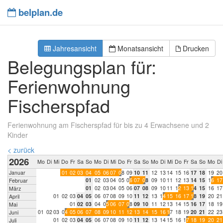
belplan.de
Jahresansicht
Monatsansicht
Drucken
Belegungsplan für:
Ferienwohnung
Fischerspfad
Ferienwohnung am Fischerspfad für bis zu 4 Erwachsene und 2
Kinder
< zurück
2026
Mo
Di
Mi
Do
Fr
Sa
So
Mo
Di
Mi
Do
Fr
Sa
So
Mo
Di
Mi
Do
Fr
Sa
So
Mo
Di
Januar
0
1
0
2
0
3
0
4
0
5
0
6
0
7
0
8
0
9
1
0
1
1
1
2
1
3
1
4
1
5
1
6
1
7
1
8
1
9
2
0
0
1
0
2
0
3
0
4
0
5
0
6
0
7
0
8
0
9
1
0
1
1
1
2
1
3
1
4
1
5
1
6
1
7
Februar
0
1
0
2
0
3
0
4
0
5
0
6
0
7
0
8
0
9
1
0
1
1
1
2
1
3
1
4
1
5
1
6
1
7
März
0
1
0
2
0
3
0
4
0
5
0
6
0
7
0
8
0
9
1
0
1
1
1
2
1
3
1
4
1
5
1
6
1
7
1
8
1
9
2
0
2
1
April
0
1
0
2
0
3
0
4
0
5
0
6
0
7
0
8
0
9
1
0
1
1
1
2
1
3
1
4
1
5
1
6
1
7
1
8
1
9
Mai
0
1
0
2
0
3
0
4
0
5
0
6
0
7
0
8
0
9
1
0
1
1
1
2
1
3
1
4
1
5
1
6
1
7
1
8
1
9
2
0
2
1
2
2
2
3
Juni
0
1
0
2
0
3
0
4
0
5
0
6
0
7
0
8
0
9
1
0
1
1
1
2
1
3
1
4
1
5
1
6
1
7
1
8
1
9
2
0
2
1
Juli