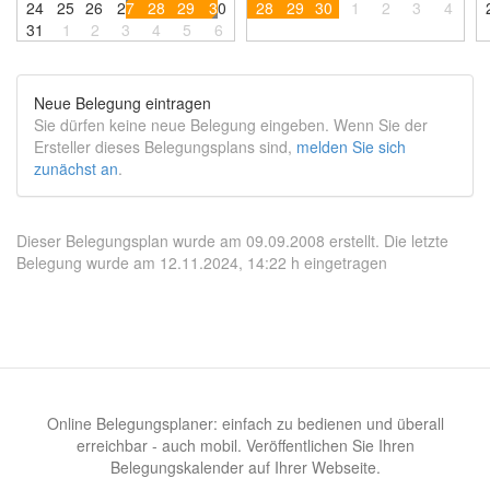
2
4
2
5
2
6
2
7
2
8
2
9
3
0
2
8
2
9
3
0
1
2
3
4
3
1
1
2
3
4
5
6
Neue Belegung eintragen
Sie dürfen keine neue Belegung eingeben. Wenn Sie der
Ersteller dieses Belegungsplans sind,
melden Sie sich
zunächst an
.
Dieser Belegungsplan wurde am 09.09.2008 erstellt. Die letzte
Belegung wurde am 12.11.2024, 14:22 h eingetragen
Online Belegungsplaner: einfach zu bedienen und überall
erreichbar - auch mobil. Veröffentlichen Sie Ihren
Belegungskalender auf Ihrer Webseite.