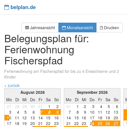
belplan.de
Jahresansicht
Monatsansicht
Drucken
Belegungsplan für:
Ferienwohnung
Fischerspfad
Ferienwohnung am Fischerspfad für bis zu 4 Erwachsene und 2
Kinder
< zurück
August 2026
September 2026
Mo
Di
Mi
Do
Fr
Sa
So
Mo
Di
Mi
Do
Fr
Sa
So
27
28
29
30
31
1
2
31
1
2
3
4
5
6
3
4
5
6
7
8
9
7
8
9
1
0
1
1
1
2
1
3
1
0
1
1
1
2
1
3
1
4
1
5
1
6
1
4
1
5
1
6
1
7
1
8
1
9
2
0
1
7
1
8
1
9
2
0
2
1
2
2
2
3
2
1
2
2
2
3
2
4
2
5
2
6
2
7