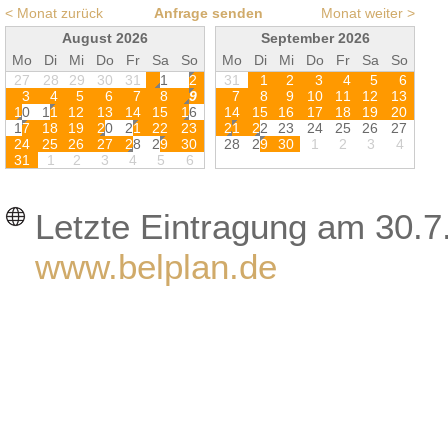
< Monat zurück
Anfrage senden
Monat weiter >
August 2026
September 2026
Mo
Di
Mi
Do
Fr
Sa
So
Mo
Di
Mi
Do
Fr
Sa
So
27
28
29
30
31
1
2
31
1
2
3
4
5
6
3
4
5
6
7
8
9
7
8
9
1
0
1
1
1
2
1
3
1
0
1
1
1
2
1
3
1
4
1
5
1
6
1
4
1
5
1
6
1
7
1
8
1
9
2
0
1
7
1
8
1
9
2
0
2
1
2
2
2
3
2
1
2
2
2
3
2
4
2
5
2
6
2
7
2
4
2
5
2
6
2
7
2
8
2
9
3
0
2
8
2
9
3
0
1
2
3
4
3
1
1
2
3
4
5
6
Letzte Eintragung am 30.7
www.belplan.de