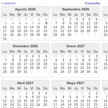
< anterior
Consulta
Agosto 2026
Septiembre 2026
Lu
Ma
Mi
Ju
Vi
Sa
Do
Lu
Ma
Mi
Ju
Vi
Sa
Do
Lu
27
28
29
30
31
1
2
31
1
2
3
4
5
6
28
3
4
5
6
7
8
9
7
8
9
1
0
1
1
1
2
1
3
5
1
0
1
1
1
2
1
3
1
4
1
5
1
6
1
4
1
5
1
6
1
7
1
8
1
9
2
0
1
2
1
7
1
8
1
9
2
0
2
1
2
2
2
3
2
1
2
2
2
3
2
4
2
5
2
6
2
7
1
9
2
4
2
5
2
6
2
7
2
8
2
9
3
0
2
8
2
9
3
0
1
2
3
4
2
6
3
1
1
2
3
4
5
6
Diciembre 2026
Enero 2027
Lu
Ma
Mi
Ju
Vi
Sa
Do
Lu
Ma
Mi
Ju
Vi
Sa
Do
Lu
30
1
2
3
4
5
6
28
29
30
31
1
2
3
1
7
8
9
1
0
1
1
1
2
1
3
4
5
6
7
8
9
1
0
8
1
4
1
5
1
6
1
7
1
8
1
9
2
0
1
1
1
2
1
3
1
4
1
5
1
6
1
7
1
5
2
1
2
2
2
3
2
4
2
5
2
6
2
7
1
8
1
9
2
0
2
1
2
2
2
3
2
4
2
2
2
8
2
9
3
0
3
1
1
2
3
2
5
2
6
2
7
2
8
2
9
3
0
3
1
Abril 2027
Mayo 2027
Lu
Ma
Mi
Ju
Vi
Sa
Do
Lu
Ma
Mi
Ju
Vi
Sa
Do
Lu
29
30
31
1
2
3
4
26
27
28
29
30
1
2
31
5
6
7
8
9
1
0
1
1
3
4
5
6
7
8
9
7
1
2
1
3
1
4
1
5
1
6
1
7
1
8
1
0
1
1
1
2
1
3
1
4
1
5
1
6
1
4
1
9
2
0
2
1
2
2
2
3
2
4
2
5
1
7
1
8
1
9
2
0
2
1
2
2
2
3
2
1