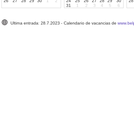
2
6
2
7
2
8
2
9
3
0
1
2
2
4
2
5
2
6
2
7
2
8
2
9
3
0
2
8
3
1
1
2
3
4
5
6
Ultima entrada: 28.7.2023 - Calendario de vacancias de
www.bel