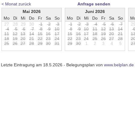
< Monat zurück
Anfrage senden
Mai 2026
Juni 2026
Mo
Di
Mi
Do
Fr
Sa
So
Mo
Di
Mi
Do
Fr
Sa
So
M
27
28
29
30
1
2
3
1
2
3
4
5
6
7
2
4
5
6
7
8
9
1
0
8
9
1
0
1
1
1
2
1
3
1
4
1
1
1
2
1
3
1
4
1
5
1
6
1
7
1
5
1
6
1
7
1
8
1
9
2
0
2
1
1
1
8
1
9
2
0
2
1
2
2
2
3
2
4
2
2
2
3
2
4
2
5
2
6
2
7
2
8
2
2
5
2
6
2
7
2
8
2
9
3
0
3
1
2
9
3
0
1
2
3
4
5
2
Letzte Eintragung am 18.5.2026 - Belegungsplan von
www.belplan.de