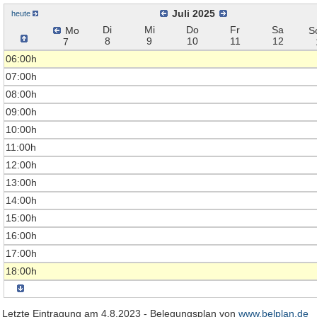
Juli 2025
heute
Di
Mi
Do
Fr
Sa
Mo
S
8
9
10
11
12
7
06:00h
07:00h
08:00h
09:00h
10:00h
11:00h
12:00h
13:00h
14:00h
15:00h
16:00h
17:00h
18:00h
Letzte Eintragung am 4.8.2023 - Belegungsplan von
www.belplan.de