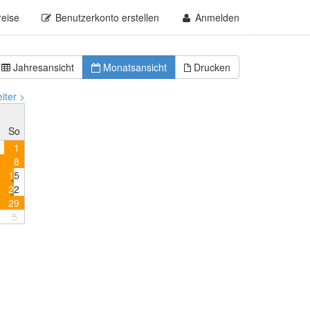
reise
Benutzerkonto erstellen
Anmelden
Jahresansicht
Monatsansicht
Drucken
iter >
So
1
8
1
5
2
2
2
9
5