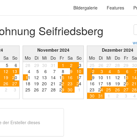
Bildergalerie
Features
P
ohnung Seifriedsberg
we
24
November 2024
Dezember 2024
Sa
So
Mo
Di
Mi
Do
Fr
Sa
So
Mo
Di
Mi
Do
Fr
Sa
5
6
28
29
30
31
1
2
3
25
26
27
28
29
30
1
2
1
3
4
5
6
7
8
9
1
0
2
3
4
5
6
7
1
9
2
0
1
1
1
2
1
3
1
4
1
5
1
6
1
7
9
1
0
1
1
1
2
1
3
1
4
2
6
2
7
1
8
1
9
2
0
2
1
2
2
2
3
2
4
1
6
1
7
1
8
1
9
2
0
2
1
2
3
2
5
2
6
2
7
2
8
2
9
3
0
1
2
3
2
4
2
5
2
6
2
7
2
8
3
0
3
1
1
2
3
4
der Ersteller dieses