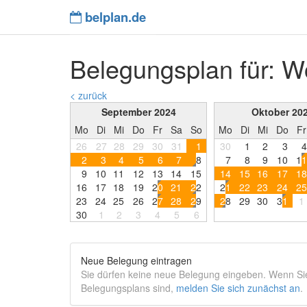
belplan.de
Belegungsplan für: W
< zurück
September 2024
Oktober 20
Mo
Di
Mi
Do
Fr
Sa
So
Mo
Di
Mi
Do
Fr
26
27
28
29
30
31
1
30
1
2
3
4
2
3
4
5
6
7
8
7
8
9
1
0
1
1
9
1
0
1
1
1
2
1
3
1
4
1
5
1
4
1
5
1
6
1
7
1
8
1
6
1
7
1
8
1
9
2
0
2
1
2
2
2
1
2
2
2
3
2
4
2
5
2
3
2
4
2
5
2
6
2
7
2
8
2
9
2
8
2
9
3
0
3
1
1
3
0
1
2
3
4
5
6
Neue Belegung eintragen
Sie dürfen keine neue Belegung eingeben. Wenn Sie 
Belegungsplans sind,
melden Sie sich zunächst an
.