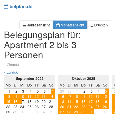
belplan.de
Jahresansicht
Monatsansicht
Drucken
Belegungsplan für:
Apartment 2 bis 3
Personen
1 Zimmer
< zurück
September 2025
Oktober 2025
Mo
Di
Mi
Do
Fr
Sa
So
Mo
Di
Mi
Do
Fr
Sa
So
1
2
3
4
5
6
7
29
30
1
2
3
4
5
8
9
1
0
1
1
1
2
1
3
1
4
6
7
8
9
1
0
1
1
1
2
1
5
1
6
1
7
1
8
1
9
2
0
2
1
1
3
1
4
1
5
1
6
1
7
1
8
1
9
2
2
2
3
2
4
2
5
2
6
2
7
2
8
2
0
2
1
2
2
2
3
2
4
2
5
2
6
2
9
3
0
1
2
3
4
5
2
7
2
8
2
9
3
0
3
1
1
2