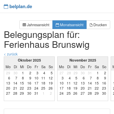
belplan.de
Jahresansicht
Monatsansicht
Drucken
Belegungsplan für:
Ferienhaus Brunswig
< zurück
Oktober 2025
November 2025
Mo
Di
Mi
Do
Fr
Sa
So
Mo
Di
Mi
Do
Fr
Sa
So
29
30
1
2
3
4
5
27
28
29
30
31
1
2
6
7
8
9
1
0
1
1
1
2
3
4
5
6
7
8
9
1
3
1
4
1
5
1
6
1
7
1
8
1
9
1
0
1
1
1
2
1
3
1
4
1
5
1
6
2
0
2
1
2
2
2
3
2
4
2
5
2
6
1
7
1
8
1
9
2
0
2
1
2
2
2
3
2
7
2
8
2
9
3
0
3
1
1
2
2
4
2
5
2
6
2
7
2
8
2
9
3
0