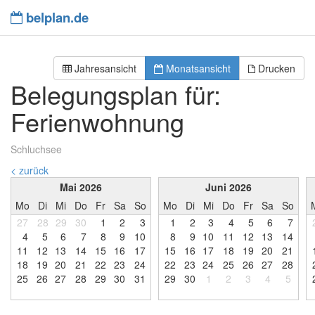
belplan.de
Jahresansicht
Monatsansicht
Drucken
Belegungsplan für:
Ferienwohnung
Schluchsee
< zurück
Mai 2026
Juni 2026
Mo
Di
Mi
Do
Fr
Sa
So
Mo
Di
Mi
Do
Fr
Sa
So
27
28
29
30
1
2
3
1
2
3
4
5
6
7
4
5
6
7
8
9
1
0
8
9
1
0
1
1
1
2
1
3
1
4
1
1
1
2
1
3
1
4
1
5
1
6
1
7
1
5
1
6
1
7
1
8
1
9
2
0
2
1
1
8
1
9
2
0
2
1
2
2
2
3
2
4
2
2
2
3
2
4
2
5
2
6
2
7
2
8
2
5
2
6
2
7
2
8
2
9
3
0
3
1
2
9
3
0
1
2
3
4
5