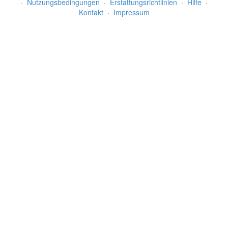
·
Nutzungsbedingungen
·
Erstattungsrichtlinien
·
Hilfe
·
Kontakt
·
Impressum