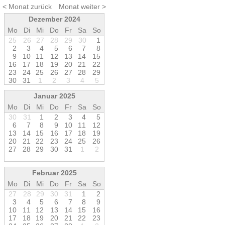
< Monat zurück
Monat weiter >
Dezember 2024
Mo
Di
Mi
Do
Fr
Sa
So
25
26
27
28
29
30
1
2
3
4
5
6
7
8
9
1
0
1
1
1
2
1
3
1
4
1
5
1
6
1
7
1
8
1
9
2
0
2
1
2
2
2
3
2
4
2
5
2
6
2
7
2
8
2
9
3
0
3
1
1
2
3
4
5
Januar 2025
Mo
Di
Mi
Do
Fr
Sa
So
30
31
1
2
3
4
5
6
7
8
9
1
0
1
1
1
2
1
3
1
4
1
5
1
6
1
7
1
8
1
9
2
0
2
1
2
2
2
3
2
4
2
5
2
6
2
7
2
8
2
9
3
0
3
1
1
2
Februar 2025
Mo
Di
Mi
Do
Fr
Sa
So
27
28
29
30
31
1
2
3
4
5
6
7
8
9
1
0
1
1
1
2
1
3
1
4
1
5
1
6
1
7
1
8
1
9
2
0
2
1
2
2
2
3