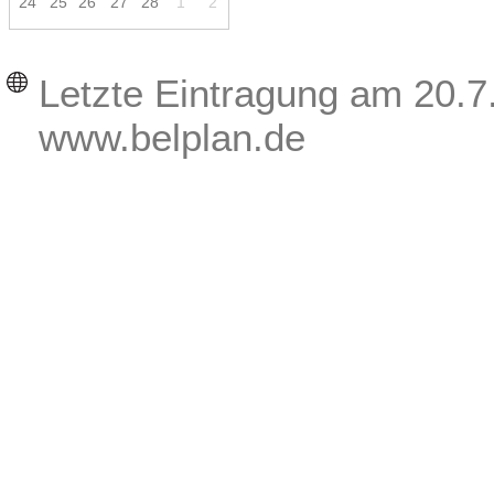
2
4
2
5
2
6
2
7
2
8
1
2
Letzte Eintragung am 20.7
www.belplan.de