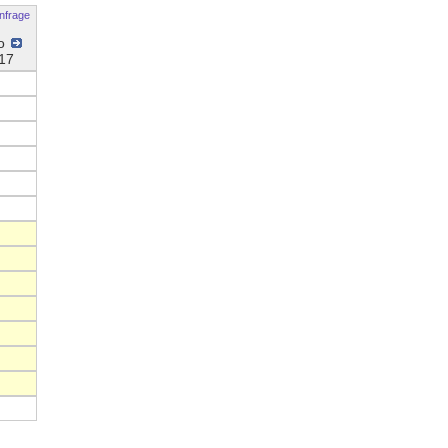
nfrage
o
17