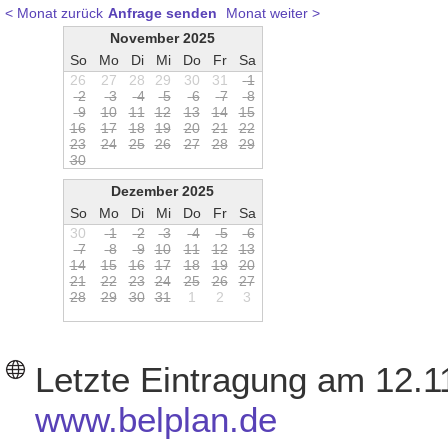
< Monat zurück
Anfrage senden
Monat weiter >
November 2025
So
Mo
Di
Mi
Do
Fr
Sa
26
27
28
29
30
31
1
2
3
4
5
6
7
8
9
1
0
1
1
1
2
1
3
1
4
1
5
1
6
1
7
1
8
1
9
2
0
2
1
2
2
2
3
2
4
2
5
2
6
2
7
2
8
2
9
3
0
Dezember 2025
So
Mo
Di
Mi
Do
Fr
Sa
30
1
2
3
4
5
6
7
8
9
1
0
1
1
1
2
1
3
1
4
1
5
1
6
1
7
1
8
1
9
2
0
2
1
2
2
2
3
2
4
2
5
2
6
2
7
2
8
2
9
3
0
3
1
1
2
3
Letzte Eintragung am 12.1
www.belplan.de