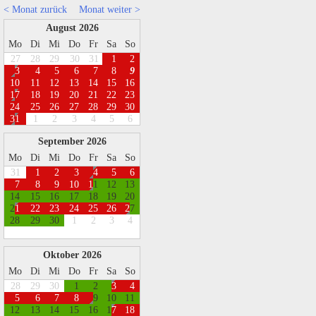
< Monat zurück
Monat weiter >
August 2026
Mo
Di
Mi
Do
Fr
Sa
So
27
28
29
30
31
1
2
3
4
5
6
7
8
9
1
0
1
1
1
2
1
3
1
4
1
5
1
6
1
7
1
8
1
9
2
0
2
1
2
2
2
3
2
4
2
5
2
6
2
7
2
8
2
9
3
0
3
1
1
2
3
4
5
6
September 2026
Mo
Di
Mi
Do
Fr
Sa
So
31
1
2
3
4
5
6
7
8
9
1
0
1
1
1
2
1
3
1
4
1
5
1
6
1
7
1
8
1
9
2
0
2
1
2
2
2
3
2
4
2
5
2
6
2
7
2
8
2
9
3
0
1
2
3
4
Oktober 2026
Mo
Di
Mi
Do
Fr
Sa
So
28
29
30
1
2
3
4
5
6
7
8
9
1
0
1
1
1
2
1
3
1
4
1
5
1
6
1
7
1
8