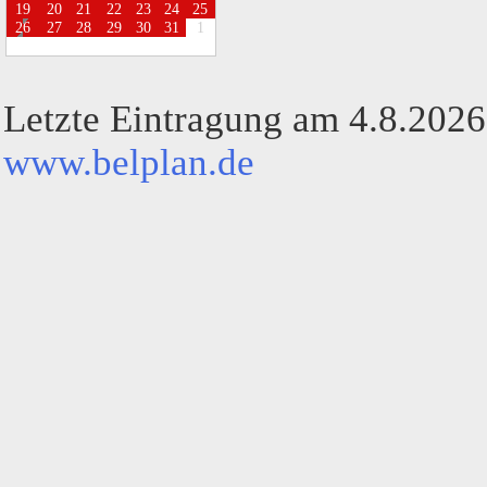
1
9
2
0
2
1
2
2
2
3
2
4
2
5
2
6
2
7
2
8
2
9
3
0
3
1
1
Letzte Eintragung am 4.8.2026
www.belplan.de