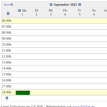
September 2025
heute
Di
Mi
Do
Fr
Sa
Mo
S
2
3
4
5
6
1
06:00h
07:00h
08:00h
09:00h
10:00h
11:00h
12:00h
13:00h
14:00h
15:00h
16:00h
17:00h
18:00h
18:30-20:30h
VM Doppel
Harry/Eric -
Chris/Lutz
Letzte Eintragung am 5.8.2026 - Belegungsplan von
www.belplan.de