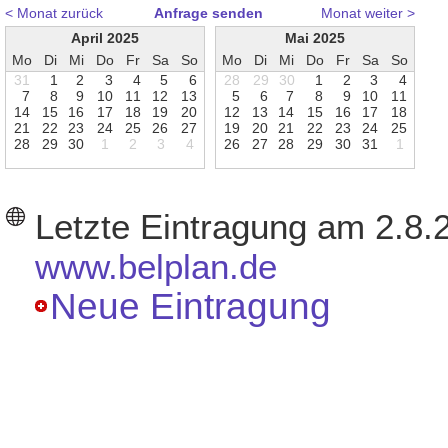
< Monat zurück
Anfrage senden
Monat weiter >
April 2025
Mai 2025
Mo
Di
Mi
Do
Fr
Sa
So
Mo
Di
Mi
Do
Fr
Sa
So
31
1
2
3
4
5
6
28
29
30
1
2
3
4
7
8
9
1
0
1
1
1
2
1
3
5
6
7
8
9
1
0
1
1
1
4
1
5
1
6
1
7
1
8
1
9
2
0
1
2
1
3
1
4
1
5
1
6
1
7
1
8
2
1
2
2
2
3
2
4
2
5
2
6
2
7
1
9
2
0
2
1
2
2
2
3
2
4
2
5
2
8
2
9
3
0
1
2
3
4
2
6
2
7
2
8
2
9
3
0
3
1
1
Letzte Eintragung am 2.8.
www.belplan.de
Neue Eintragung