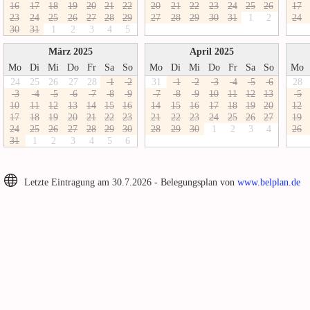
1
6
1
7
1
8
1
9
2
0
2
1
2
2
2
0
2
1
2
2
2
3
2
4
2
5
2
6
1
7
2
3
2
4
2
5
2
6
2
7
2
8
2
9
2
7
2
8
2
9
3
0
3
1
1
2
2
4
3
0
3
1
1
2
3
4
5
März 2025
April 2025
Mo
Di
Mi
Do
Fr
Sa
So
Mo
Di
Mi
Do
Fr
Sa
So
Mo
24
25
26
27
28
1
2
31
1
2
3
4
5
6
28
3
4
5
6
7
8
9
7
8
9
1
0
1
1
1
2
1
3
5
1
0
1
1
1
2
1
3
1
4
1
5
1
6
1
4
1
5
1
6
1
7
1
8
1
9
2
0
1
2
1
7
1
8
1
9
2
0
2
1
2
2
2
3
2
1
2
2
2
3
2
4
2
5
2
6
2
7
1
9
2
4
2
5
2
6
2
7
2
8
2
9
3
0
2
8
2
9
3
0
1
2
3
4
2
6
3
1
1
2
3
4
5
6
Letzte Eintragung am 30.7.2026 - Belegungsplan von
www.belplan.de