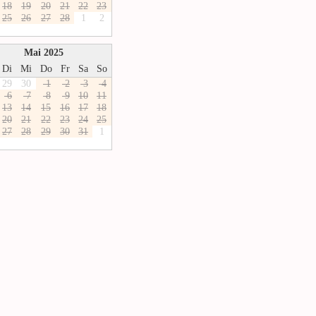
1
8
1
9
2
0
2
1
2
2
2
3
2
5
2
6
2
7
2
8
1
2
Mai 2025
Di
Mi
Do
Fr
Sa
So
29
30
1
2
3
4
6
7
8
9
1
0
1
1
1
3
1
4
1
5
1
6
1
7
1
8
2
0
2
1
2
2
2
3
2
4
2
5
2
7
2
8
2
9
3
0
3
1
1