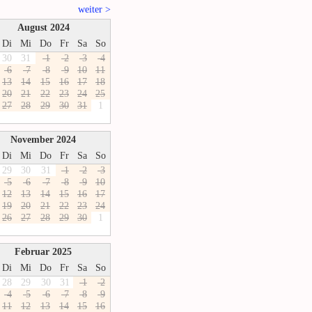
weiter >
August 2024
Di
Mi
Do
Fr
Sa
So
30
31
1
2
3
4
6
7
8
9
1
0
1
1
1
3
1
4
1
5
1
6
1
7
1
8
2
0
2
1
2
2
2
3
2
4
2
5
2
7
2
8
2
9
3
0
3
1
1
November 2024
Di
Mi
Do
Fr
Sa
So
29
30
31
1
2
3
5
6
7
8
9
1
0
1
2
1
3
1
4
1
5
1
6
1
7
1
9
2
0
2
1
2
2
2
3
2
4
2
6
2
7
2
8
2
9
3
0
1
Februar 2025
Di
Mi
Do
Fr
Sa
So
28
29
30
31
1
2
4
5
6
7
8
9
1
1
1
2
1
3
1
4
1
5
1
6