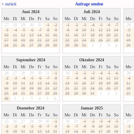
< zurück
Anfrage senden
Juni 2024
Juli 2024
Mo
Di
Mi
Do
Fr
Sa
So
Mo
Di
Mi
Do
Fr
Sa
So
Mo
27
28
29
30
31
1
2
1
2
3
4
5
6
7
29
3
4
5
6
7
8
9
8
9
1
0
1
1
1
2
1
3
1
4
5
1
0
1
1
1
2
1
3
1
4
1
5
1
6
1
5
1
6
1
7
1
8
1
9
2
0
2
1
1
2
1
7
1
8
1
9
2
0
2
1
2
2
2
3
2
2
2
3
2
4
2
5
2
6
2
7
2
8
1
9
2
4
2
5
2
6
2
7
2
8
2
9
3
0
2
9
3
0
3
1
1
2
3
4
2
6
September 2024
Oktober 2024
Mo
Di
Mi
Do
Fr
Sa
So
Mo
Di
Mi
Do
Fr
Sa
So
Mo
26
27
28
29
30
31
1
30
1
2
3
4
5
6
28
2
3
4
5
6
7
8
7
8
9
1
0
1
1
1
2
1
3
4
9
1
0
1
1
1
2
1
3
1
4
1
5
1
4
1
5
1
6
1
7
1
8
1
9
2
0
1
1
1
6
1
7
1
8
1
9
2
0
2
1
2
2
2
1
2
2
2
3
2
4
2
5
2
6
2
7
1
8
2
3
2
4
2
5
2
6
2
7
2
8
2
9
2
8
2
9
3
0
3
1
1
2
3
2
5
3
0
1
2
3
4
5
6
Dezember 2024
Januar 2025
Mo
Di
Mi
Do
Fr
Sa
So
Mo
Di
Mi
Do
Fr
Sa
So
Mo
25
26
27
28
29
30
1
30
31
1
2
3
4
5
27
2
3
4
5
6
7
8
6
7
8
9
1
0
1
1
1
2
3
9
1
0
1
1
1
2
1
3
1
4
1
5
1
3
1
4
1
5
1
6
1
7
1
8
1
9
1
0