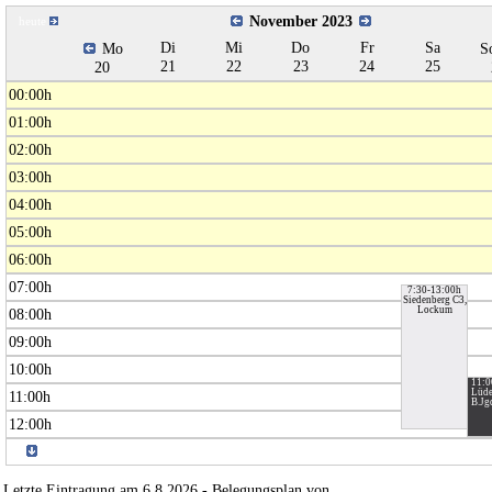
November 2023
heute
Di
Mi
Do
Fr
Sa
Mo
S
21
22
23
24
25
20
00:00h
01:00h
02:00h
03:00h
04:00h
05:00h
06:00h
07:00h
7:30-13:00h
Siedenberg C3,
Lockum
08:00h
09:00h
10:00h
11:0
Lüde
11:00h
B.Jgd
12:00h
Letzte Eintragung am 6.8.2026 - Belegungsplan von
www.belplan.de