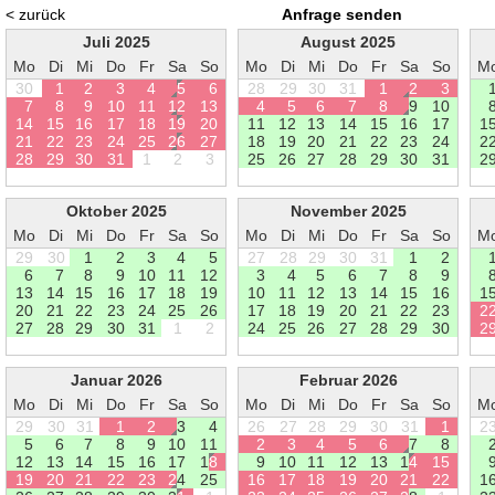
< zurück
Anfrage senden
Juli 2025
August 2025
Mo
Di
Mi
Do
Fr
Sa
So
Mo
Di
Mi
Do
Fr
Sa
So
M
30
1
2
3
4
5
6
28
29
30
31
1
2
3
7
8
9
1
0
1
1
1
2
1
3
4
5
6
7
8
9
1
0
1
4
1
5
1
6
1
7
1
8
1
9
2
0
1
1
1
2
1
3
1
4
1
5
1
6
1
7
1
2
1
2
2
2
3
2
4
2
5
2
6
2
7
1
8
1
9
2
0
2
1
2
2
2
3
2
4
2
2
8
2
9
3
0
3
1
1
2
3
2
5
2
6
2
7
2
8
2
9
3
0
3
1
2
Oktober 2025
November 2025
Mo
Di
Mi
Do
Fr
Sa
So
Mo
Di
Mi
Do
Fr
Sa
So
M
29
30
1
2
3
4
5
27
28
29
30
31
1
2
6
7
8
9
1
0
1
1
1
2
3
4
5
6
7
8
9
1
3
1
4
1
5
1
6
1
7
1
8
1
9
1
0
1
1
1
2
1
3
1
4
1
5
1
6
1
2
0
2
1
2
2
2
3
2
4
2
5
2
6
1
7
1
8
1
9
2
0
2
1
2
2
2
3
2
2
7
2
8
2
9
3
0
3
1
1
2
2
4
2
5
2
6
2
7
2
8
2
9
3
0
2
Januar 2026
Februar 2026
Mo
Di
Mi
Do
Fr
Sa
So
Mo
Di
Mi
Do
Fr
Sa
So
M
29
30
31
1
2
3
4
26
27
28
29
30
31
1
2
5
6
7
8
9
1
0
1
1
2
3
4
5
6
7
8
1
2
1
3
1
4
1
5
1
6
1
7
1
8
9
1
0
1
1
1
2
1
3
1
4
1
5
1
9
2
0
2
1
2
2
2
3
2
4
2
5
1
6
1
7
1
8
1
9
2
0
2
1
2
2
1