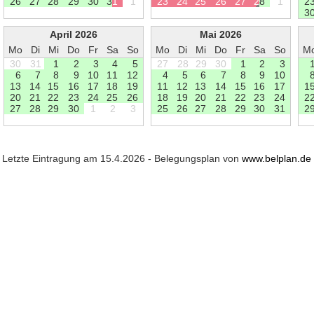
2
6
2
7
2
8
2
9
3
0
3
1
1
2
3
2
4
2
5
2
6
2
7
2
8
1
2
3
April 2026
Mai 2026
Mo
Di
Mi
Do
Fr
Sa
So
Mo
Di
Mi
Do
Fr
Sa
So
M
30
31
1
2
3
4
5
27
28
29
30
1
2
3
6
7
8
9
1
0
1
1
1
2
4
5
6
7
8
9
1
0
1
3
1
4
1
5
1
6
1
7
1
8
1
9
1
1
1
2
1
3
1
4
1
5
1
6
1
7
1
2
0
2
1
2
2
2
3
2
4
2
5
2
6
1
8
1
9
2
0
2
1
2
2
2
3
2
4
2
2
7
2
8
2
9
3
0
1
2
3
2
5
2
6
2
7
2
8
2
9
3
0
3
1
2
Letzte Eintragung am 15.4.2026 - Belegungsplan von
www.belplan.de