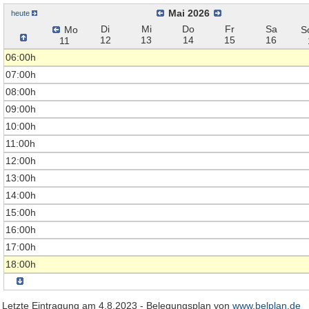
Mai 2026
heute
Di
Mi
Do
Fr
Sa
Mo
S
12
13
14
15
16
11
06:00h
07:00h
08:00h
09:00h
10:00h
11:00h
12:00h
13:00h
14:00h
15:00h
16:00h
17:00h
18:00h
Letzte Eintragung am 4.8.2023 - Belegungsplan von
www.belplan.de