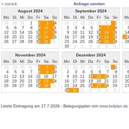
< zurück
Anfrage senden
August 2024
September 2024
Mo
Di
Mi
Do
Fr
Sa
So
Mo
Di
Mi
Do
Fr
Sa
So
M
29
30
31
1
2
3
4
26
27
28
29
30
31
1
3
5
6
7
8
9
1
0
1
1
2
3
4
5
6
7
8
1
2
1
3
1
4
1
5
1
6
1
7
1
8
9
1
0
1
1
1
2
1
3
1
4
1
5
1
1
9
2
0
2
1
2
2
2
3
2
4
2
5
1
6
1
7
1
8
1
9
2
0
2
1
2
2
2
2
6
2
7
2
8
2
9
3
0
3
1
1
2
3
2
4
2
5
2
6
2
7
2
8
2
9
2
3
0
1
2
3
4
5
6
November 2024
Dezember 2024
Mo
Di
Mi
Do
Fr
Sa
So
Mo
Di
Mi
Do
Fr
Sa
So
M
28
29
30
31
1
2
3
25
26
27
28
29
30
1
3
4
5
6
7
8
9
1
0
2
3
4
5
6
7
8
1
1
1
2
1
3
1
4
1
5
1
6
1
7
9
1
0
1
1
1
2
1
3
1
4
1
5
1
1
8
1
9
2
0
2
1
2
2
2
3
2
4
1
6
1
7
1
8
1
9
2
0
2
1
2
2
2
2
5
2
6
2
7
2
8
2
9
3
0
1
2
3
2
4
2
5
2
6
2
7
2
8
2
9
2
3
0
3
1
1
2
3
4
5
Letzte Eintragung am 27.7.2026 - Belegungsplan von
www.belplan.de