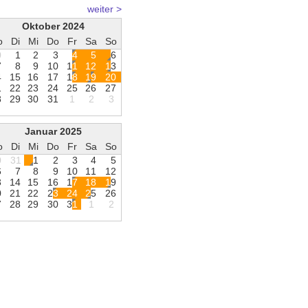
weiter >
Oktober 2024
o
Di
Mi
Do
Fr
Sa
So
0
1
2
3
4
5
6
7
8
9
1
0
1
1
1
2
1
3
4
1
5
1
6
1
7
1
8
1
9
2
0
1
2
2
2
3
2
4
2
5
2
6
2
7
8
2
9
3
0
3
1
1
2
3
Januar 2025
o
Di
Mi
Do
Fr
Sa
So
0
31
1
2
3
4
5
6
7
8
9
1
0
1
1
1
2
3
1
4
1
5
1
6
1
7
1
8
1
9
0
2
1
2
2
2
3
2
4
2
5
2
6
7
2
8
2
9
3
0
3
1
1
2