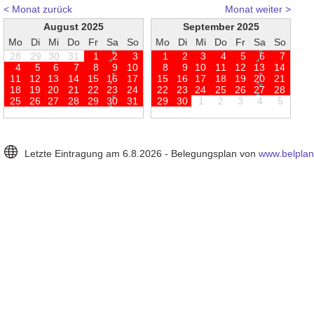
< Monat zurück
Monat weiter >
August 2025
September 2025
Mo
Di
Mi
Do
Fr
Sa
So
Mo
Di
Mi
Do
Fr
Sa
So
28
29
30
31
1
2
3
1
2
3
4
5
6
7
4
5
6
7
8
9
1
0
8
9
1
0
1
1
1
2
1
3
1
4
1
1
1
2
1
3
1
4
1
5
1
6
1
7
1
5
1
6
1
7
1
8
1
9
2
0
2
1
1
8
1
9
2
0
2
1
2
2
2
3
2
4
2
2
2
3
2
4
2
5
2
6
2
7
2
8
2
5
2
6
2
7
2
8
2
9
3
0
3
1
2
9
3
0
1
2
3
4
5
Letzte Eintragung am 6.8.2026 - Belegungsplan von
www.belplan