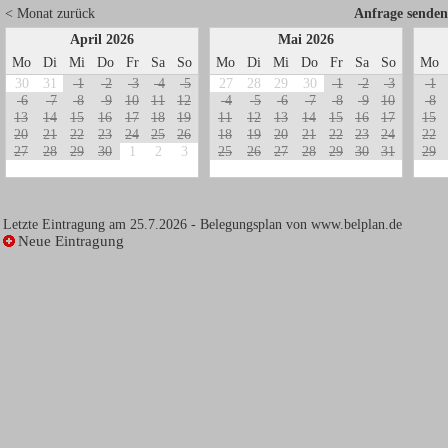
< Monat zurück
Anfrage senden
April 2026
Mai 2026
Mo
Di
Mi
Do
Fr
Sa
So
Mo
Di
Mi
Do
Fr
Sa
So
Mo
30
31
1
2
3
4
5
27
28
29
30
1
2
3
1
6
7
8
9
1
0
1
1
1
2
4
5
6
7
8
9
1
0
8
1
3
1
4
1
5
1
6
1
7
1
8
1
9
1
1
1
2
1
3
1
4
1
5
1
6
1
7
1
5
2
0
2
1
2
2
2
3
2
4
2
5
2
6
1
8
1
9
2
0
2
1
2
2
2
3
2
4
2
2
2
7
2
8
2
9
3
0
1
2
3
2
5
2
6
2
7
2
8
2
9
3
0
3
1
2
9
Letzte Eintragung am 25.7.2026 - Belegungsplan von
www.belplan.de
Neue Eintragung