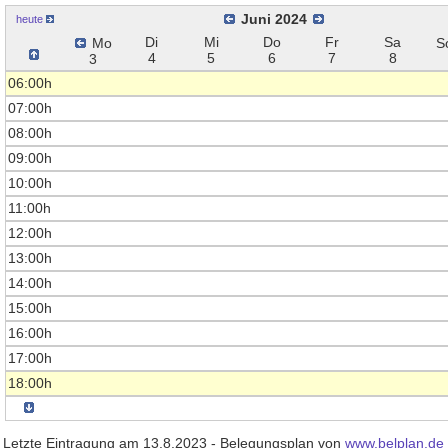
Juni 2024
heute
Di
Mi
Do
Fr
Sa
Mo
S
4
5
6
7
8
3
06:00h
07:00h
08:00h
09:00h
10:00h
11:00h
12:00h
13:00h
14:00h
15:00h
16:00h
17:00h
18:00h
Letzte Eintragung am 13.8.2023 - Belegungsplan von
www.belplan.de