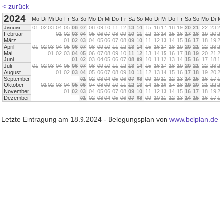
< zurück
2024
Mo
Di
Mi
Do
Fr
Sa
So
Mo
Di
Mi
Do
Fr
Sa
So
Mo
Di
Mi
Do
Fr
Sa
So
Mo
Di
Januar
0
1
0
2
0
3
0
4
0
5
0
6
0
7
0
8
0
9
1
0
1
1
1
2
1
3
1
4
1
5
1
6
1
7
1
8
1
9
2
0
2
1
2
2
2
3
2
Februar
0
1
0
2
0
3
0
4
0
5
0
6
0
7
0
8
0
9
1
0
1
1
1
2
1
3
1
4
1
5
1
6
1
7
1
8
1
9
2
0
2
März
0
1
0
2
0
3
0
4
0
5
0
6
0
7
0
8
0
9
1
0
1
1
1
2
1
3
1
4
1
5
1
6
1
7
1
8
1
9
2
April
0
1
0
2
0
3
0
4
0
5
0
6
0
7
0
8
0
9
1
0
1
1
1
2
1
3
1
4
1
5
1
6
1
7
1
8
1
9
2
0
2
1
2
2
2
3
2
Mai
0
1
0
2
0
3
0
4
0
5
0
6
0
7
0
8
0
9
1
0
1
1
1
2
1
3
1
4
1
5
1
6
1
7
1
8
1
9
2
0
2
1
2
Juni
0
1
0
2
0
3
0
4
0
5
0
6
0
7
0
8
0
9
1
0
1
1
1
2
1
3
1
4
1
5
1
6
1
7
1
8
1
Juli
0
1
0
2
0
3
0
4
0
5
0
6
0
7
0
8
0
9
1
0
1
1
1
2
1
3
1
4
1
5
1
6
1
7
1
8
1
9
2
0
2
1
2
2
2
3
2
August
0
1
0
2
0
3
0
4
0
5
0
6
0
7
0
8
0
9
1
0
1
1
1
2
1
3
1
4
1
5
1
6
1
7
1
8
1
9
2
0
2
September
0
1
0
2
0
3
0
4
0
5
0
6
0
7
0
8
0
9
1
0
1
1
1
2
1
3
1
4
1
5
1
6
1
7
1
Oktober
0
1
0
2
0
3
0
4
0
5
0
6
0
7
0
8
0
9
1
0
1
1
1
2
1
3
1
4
1
5
1
6
1
7
1
8
1
9
2
0
2
1
2
2
2
November
0
1
0
2
0
3
0
4
0
5
0
6
0
7
0
8
0
9
1
0
1
1
1
2
1
3
1
4
1
5
1
6
1
7
1
8
1
9
2
Dezember
0
1
0
2
0
3
0
4
0
5
0
6
0
7
0
8
0
9
1
0
1
1
1
2
1
3
1
4
1
5
1
6
1
7
1
Letzte Eintragung am 18.9.2024 - Belegungsplan von
www.belplan.de