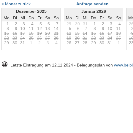
< Monat zurück
Anfrage senden
Dezember 2025
Januar 2026
Mo
Di
Mi
Do
Fr
Sa
So
Mo
Di
Mi
Do
Fr
Sa
So
M
1
2
3
4
5
6
7
29
30
31
1
2
3
4
2
8
9
1
0
1
1
1
2
1
3
1
4
5
6
7
8
9
1
0
1
1
1
5
1
6
1
7
1
8
1
9
2
0
2
1
1
2
1
3
1
4
1
5
1
6
1
7
1
8
2
2
2
3
2
4
2
5
2
6
2
7
2
8
1
9
2
0
2
1
2
2
2
3
2
4
2
5
1
2
9
3
0
3
1
1
2
3
4
2
6
2
7
2
8
2
9
3
0
3
1
1
2
Letzte Eintragung am 12.11.2024 - Belegungsplan von
www.belpl