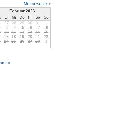
Monat weiter >
Februar 2026
o
Di
Mi
Do
Fr
Sa
So
6
27
28
29
30
31
1
2
3
4
5
6
7
8
9
1
0
1
1
1
2
1
3
1
4
1
5
6
1
7
1
8
1
9
2
0
2
1
2
2
3
2
4
2
5
2
6
2
7
2
8
1
an.de