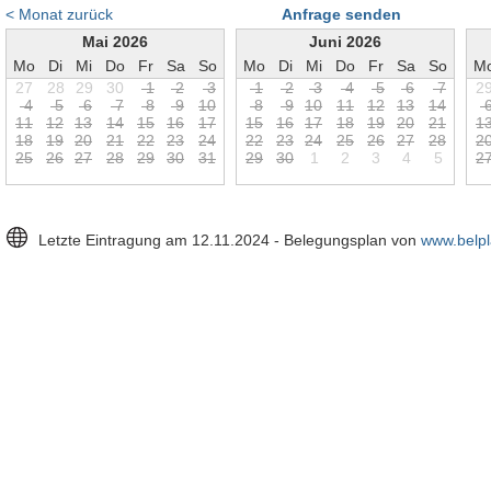
< Monat zurück
Anfrage senden
Mai 2026
Juni 2026
Mo
Di
Mi
Do
Fr
Sa
So
Mo
Di
Mi
Do
Fr
Sa
So
M
27
28
29
30
1
2
3
1
2
3
4
5
6
7
2
4
5
6
7
8
9
1
0
8
9
1
0
1
1
1
2
1
3
1
4
1
1
1
2
1
3
1
4
1
5
1
6
1
7
1
5
1
6
1
7
1
8
1
9
2
0
2
1
1
1
8
1
9
2
0
2
1
2
2
2
3
2
4
2
2
2
3
2
4
2
5
2
6
2
7
2
8
2
2
5
2
6
2
7
2
8
2
9
3
0
3
1
2
9
3
0
1
2
3
4
5
2
Letzte Eintragung am 12.11.2024 - Belegungsplan von
www.belpl