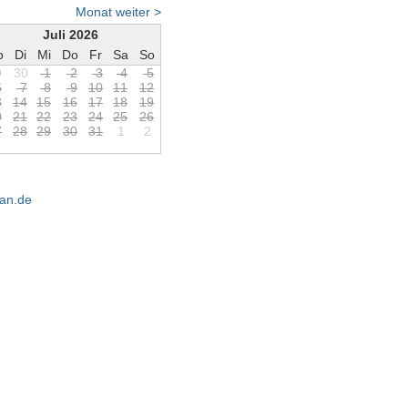
Monat weiter >
Juli 2026
o
Di
Mi
Do
Fr
Sa
So
9
30
1
2
3
4
5
6
7
8
9
1
0
1
1
1
2
3
1
4
1
5
1
6
1
7
1
8
1
9
0
2
1
2
2
2
3
2
4
2
5
2
6
7
2
8
2
9
3
0
3
1
1
2
an.de