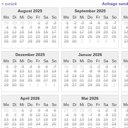
< zurück
Anfrage sen
August 2025
September 2025
Mo
Di
Mi
Do
Fr
Sa
So
Mo
Di
Mi
Do
Fr
Sa
So
M
28
29
30
31
1
2
3
1
2
3
4
5
6
7
2
4
5
6
7
8
9
1
0
8
9
1
0
1
1
1
2
1
3
1
4
1
1
1
2
1
3
1
4
1
5
1
6
1
7
1
5
1
6
1
7
1
8
1
9
2
0
2
1
1
1
8
1
9
2
0
2
1
2
2
2
3
2
4
2
2
2
3
2
4
2
5
2
6
2
7
2
8
2
2
5
2
6
2
7
2
8
2
9
3
0
3
1
2
9
3
0
1
2
3
4
5
2
Dezember 2025
Januar 2026
Mo
Di
Mi
Do
Fr
Sa
So
Mo
Di
Mi
Do
Fr
Sa
So
M
1
2
3
4
5
6
7
29
30
31
1
2
3
4
2
8
9
1
0
1
1
1
2
1
3
1
4
5
6
7
8
9
1
0
1
1
1
5
1
6
1
7
1
8
1
9
2
0
2
1
1
2
1
3
1
4
1
5
1
6
1
7
1
8
2
2
2
3
2
4
2
5
2
6
2
7
2
8
1
9
2
0
2
1
2
2
2
3
2
4
2
5
1
2
9
3
0
3
1
1
2
3
4
2
6
2
7
2
8
2
9
3
0
3
1
1
2
April 2026
Mai 2026
Mo
Di
Mi
Do
Fr
Sa
So
Mo
Di
Mi
Do
Fr
Sa
So
M
30
31
1
2
3
4
5
27
28
29
30
1
2
3
6
7
8
9
1
0
1
1
1
2
4
5
6
7
8
9
1
0
1
3
1
4
1
5
1
6
1
7
1
8
1
9
1
1
1
2
1
3
1
4
1
5
1
6
1
7
1
2
0
2
1
2
2
2
3
2
4
2
5
2
6
1
8
1
9
2
0
2
1
2
2
2
3
2
4
2