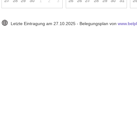
2
7
2
8
2
9
3
0
1
2
3
2
5
2
6
2
7
2
8
2
9
3
0
3
1
2
Letzte Eintragung am 27.10.2025 - Belegungsplan von
www.belp