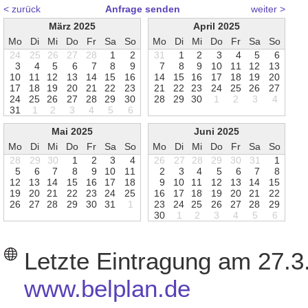
< zurück
Anfrage senden
weiter >
März 2025
April 2025
Mo
Di
Mi
Do
Fr
Sa
So
Mo
Di
Mi
Do
Fr
Sa
So
24
25
26
27
28
1
2
31
1
2
3
4
5
6
3
4
5
6
7
8
9
7
8
9
1
0
1
1
1
2
1
3
1
0
1
1
1
2
1
3
1
4
1
5
1
6
1
4
1
5
1
6
1
7
1
8
1
9
2
0
1
7
1
8
1
9
2
0
2
1
2
2
2
3
2
1
2
2
2
3
2
4
2
5
2
6
2
7
2
4
2
5
2
6
2
7
2
8
2
9
3
0
2
8
2
9
3
0
1
2
3
4
3
1
1
2
3
4
5
6
Mai 2025
Juni 2025
Mo
Di
Mi
Do
Fr
Sa
So
Mo
Di
Mi
Do
Fr
Sa
So
28
29
30
1
2
3
4
26
27
28
29
30
31
1
5
6
7
8
9
1
0
1
1
2
3
4
5
6
7
8
1
2
1
3
1
4
1
5
1
6
1
7
1
8
9
1
0
1
1
1
2
1
3
1
4
1
5
1
9
2
0
2
1
2
2
2
3
2
4
2
5
1
6
1
7
1
8
1
9
2
0
2
1
2
2
2
6
2
7
2
8
2
9
3
0
3
1
1
2
3
2
4
2
5
2
6
2
7
2
8
2
9
3
0
1
2
3
4
5
6
Letzte Eintragung am 27.3
www.belplan.de