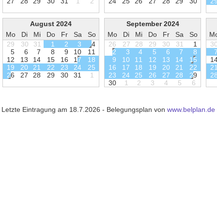
2
7
2
8
2
9
3
0
3
1
1
2
2
4
2
5
2
6
2
7
2
8
2
9
3
0
2
August 2024
September 2024
Mo
Di
Mi
Do
Fr
Sa
So
Mo
Di
Mi
Do
Fr
Sa
So
M
29
30
31
1
2
3
4
26
27
28
29
30
31
1
3
5
6
7
8
9
1
0
1
1
2
3
4
5
6
7
8
1
2
1
3
1
4
1
5
1
6
1
7
1
8
9
1
0
1
1
1
2
1
3
1
4
1
5
1
1
9
2
0
2
1
2
2
2
3
2
4
2
5
1
6
1
7
1
8
1
9
2
0
2
1
2
2
2
2
6
2
7
2
8
2
9
3
0
3
1
1
2
3
2
4
2
5
2
6
2
7
2
8
2
9
2
3
0
1
2
3
4
5
6
Letzte Eintragung am 18.7.2026 - Belegungsplan von
www.belplan.de