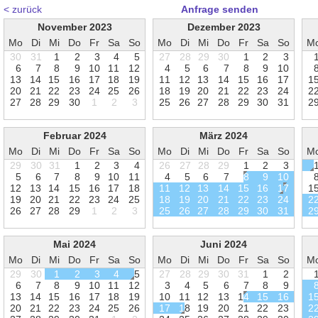
< zurück
Anfrage senden
November 2023
Dezember 2023
Mo
Di
Mi
Do
Fr
Sa
So
Mo
Di
Mi
Do
Fr
Sa
So
M
30
31
1
2
3
4
5
27
28
29
30
1
2
3
6
7
8
9
1
0
1
1
1
2
4
5
6
7
8
9
1
0
1
3
1
4
1
5
1
6
1
7
1
8
1
9
1
1
1
2
1
3
1
4
1
5
1
6
1
7
1
2
0
2
1
2
2
2
3
2
4
2
5
2
6
1
8
1
9
2
0
2
1
2
2
2
3
2
4
2
2
7
2
8
2
9
3
0
1
2
3
2
5
2
6
2
7
2
8
2
9
3
0
3
1
2
Februar 2024
März 2024
Mo
Di
Mi
Do
Fr
Sa
So
Mo
Di
Mi
Do
Fr
Sa
So
M
29
30
31
1
2
3
4
26
27
28
29
1
2
3
5
6
7
8
9
1
0
1
1
4
5
6
7
8
9
1
0
1
2
1
3
1
4
1
5
1
6
1
7
1
8
1
1
1
2
1
3
1
4
1
5
1
6
1
7
1
1
9
2
0
2
1
2
2
2
3
2
4
2
5
1
8
1
9
2
0
2
1
2
2
2
3
2
4
2
2
6
2
7
2
8
2
9
1
2
3
2
5
2
6
2
7
2
8
2
9
3
0
3
1
2
Mai 2024
Juni 2024
Mo
Di
Mi
Do
Fr
Sa
So
Mo
Di
Mi
Do
Fr
Sa
So
M
29
30
1
2
3
4
5
27
28
29
30
31
1
2
6
7
8
9
1
0
1
1
1
2
3
4
5
6
7
8
9
1
3
1
4
1
5
1
6
1
7
1
8
1
9
1
0
1
1
1
2
1
3
1
4
1
5
1
6
1
2
0
2
1
2
2
2
3
2
4
2
5
2
6
1
7
1
8
1
9
2
0
2
1
2
2
2
3
2